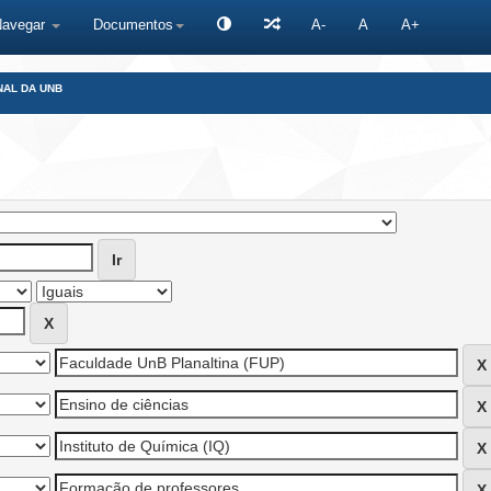
Navegar
Documentos
A-
A
A+
NAL DA UNB