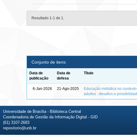
Resultado 1-1 de 1.
Conjunto de itens:
Data de
Data de
Título
publicação
defesa
6-Jan-2026
21-Ago-2025
Educação midiática no context
adultos : desafios e possibilida
Universidade de Brasília - Biblioteca Central
Coordenadoria de Gestão da Informação Digital - GID
(61) 3107-2683
repositorio@unb.br