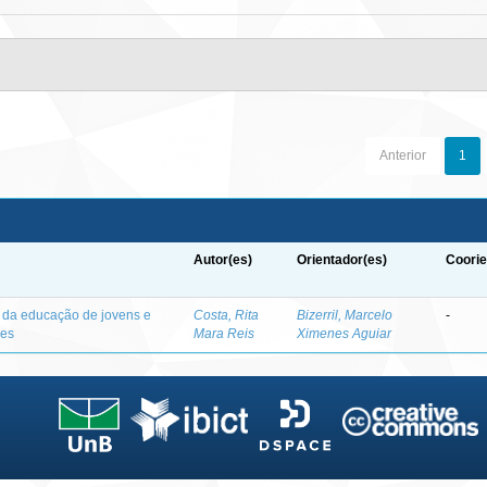
Anterior
1
Autor(es)
Orientador(es)
Coorie
o da educação de jovens e
Costa, Rita
Bizerril, Marcelo
-
des
Mara Reis
Ximenes Aguiar