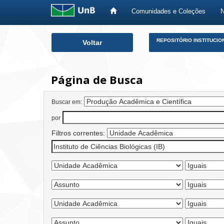
Comunidades e Coleções
Skip
REPOSITÓRIO INSTITUCIO
Voltar
navigation
Página de Busca
Buscar em:
por
Filtros correntes: