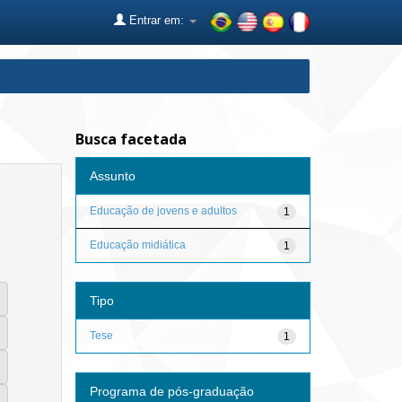
Entrar em:
Busca facetada
Assunto
Educação de jovens e adultos
1
Educação midiática
1
Tipo
Tese
1
Programa de pós-graduação