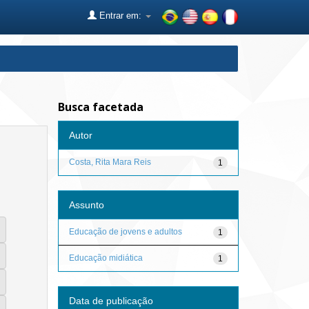
Entrar em:
Busca facetada
Autor
Costa, Rita Mara Reis
1
Assunto
Educação de jovens e adultos
1
Educação midiática
1
Data de publicação