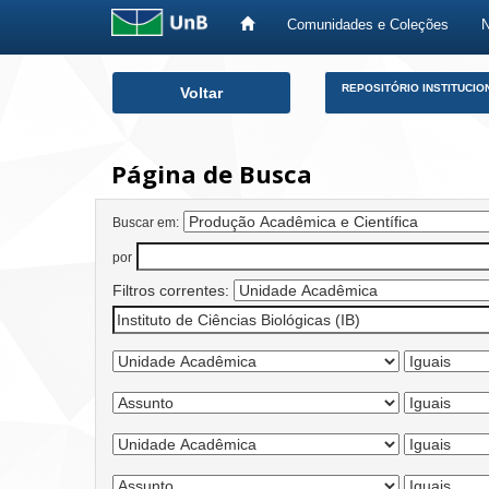
Comunidades e Coleções
Skip
REPOSITÓRIO INSTITUCIO
Voltar
navigation
Página de Busca
Buscar em:
por
Filtros correntes: