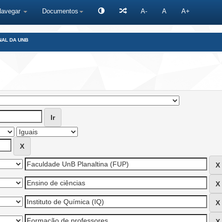
Navegar
Documentos
A-
A
A+
NAL DA UNB