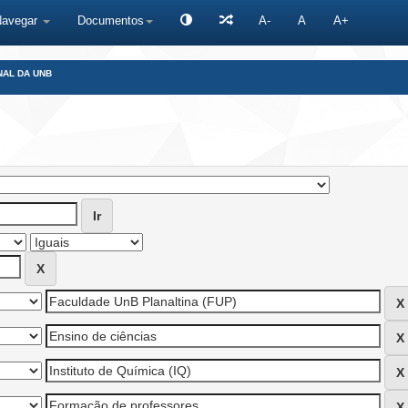
Navegar
Documentos
A-
A
A+
NAL DA UNB