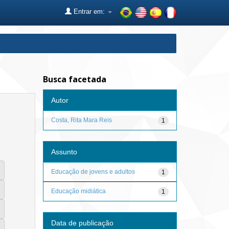
Entrar em:
Busca facetada
Autor
Costa, Rita Mara Reis
1
Assunto
Educação de jovens e adultos
1
Educação midiática
1
Data de publicação