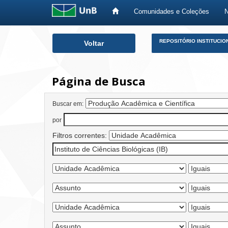
Comunidades e Coleções
Skip
REPOSITÓRIO INSTITUCIO
Voltar
navigation
Página de Busca
Buscar em:
por
Filtros correntes: