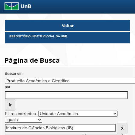
Skip
Voltar
navigation
REPOSITÓRIO INSTITUCIONAL DA UNB
Página de Busca
Buscar em:
por
Filtros correntes: