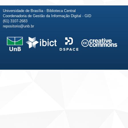
Universidade de Brasília - Biblioteca Central
Coordenadoria de Gestão da Informação Digital - GID
(61) 3107-2683
repositorio@unb.br
Fale conosco
Sobre