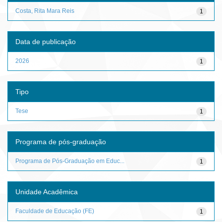
Costa, Rita Mara Reis
1
Data de publicação
2026
1
Tipo
Tese
1
Programa de pós-graduação
Programa de Pós-Graduação em Educ...
1
Unidade Acadêmica
Faculdade de Educação (FE)
1