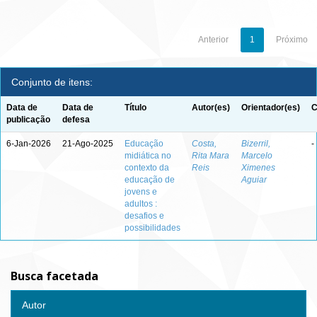
Anterior
1
Próximo
Conjunto de itens:
Data de
Data de
Título
Autor(es)
Orientador(es)
C
publicação
defesa
6-Jan-2026
21-Ago-2025
Educação
Costa,
Bizerril,
-
midiática no
Rita Mara
Marcelo
contexto da
Reis
Ximenes
educação de
Aguiar
jovens e
adultos :
desafios e
possibilidades
Busca facetada
Autor