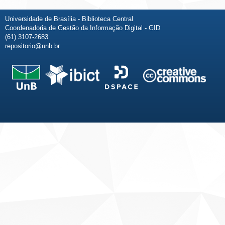
Universidade de Brasília - Biblioteca Central
Coordenadoria de Gestão da Informação Digital - GID
(61) 3107-2683
repositorio@unb.br
Fale conosco
Sobre