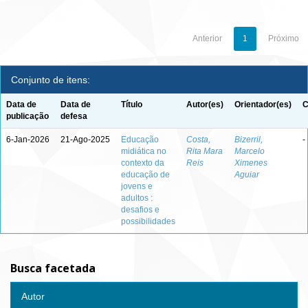
Anterior
1
Próximo
Conjunto de itens:
Data de
Data de
Título
Autor(es)
Orientador(es)
C
publicação
defesa
6-Jan-2026
21-Ago-2025
Educação
Costa,
Bizerril,
-
midiática no
Rita Mara
Marcelo
contexto da
Reis
Ximenes
educação de
Aguiar
jovens e
adultos :
desafios e
possibilidades
Busca facetada
Autor