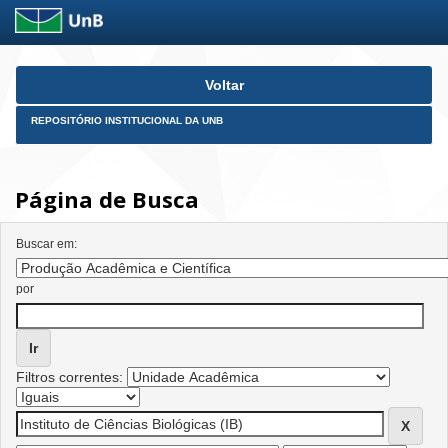
Skip
Voltar
navigation
REPOSITÓRIO INSTITUCIONAL DA UNB
Página de Busca
Buscar em:
por
Filtros correntes: