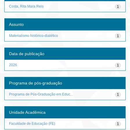
Costa, Rita Mara Reis
1
Assunto
Materialismo histórico-dialético
1
Data de publicação
2026
1
Programa de pós-graduação
Programa de Pós-Graduação em Educ...
1
Unidade Acadêmica
Faculdade de Educação (FE)
1