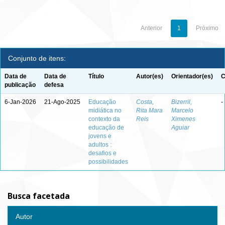
Anterior
1
Próximo
Conjunto de itens:
Data de
Data de
Título
Autor(es)
Orientador(es)
C
publicação
defesa
6-Jan-2026
21-Ago-2025
Educação
Costa,
Bizerril,
-
midiática no
Rita Mara
Marcelo
contexto da
Reis
Ximenes
educação de
Aguiar
jovens e
adultos :
desafios e
possibilidades
Busca facetada
Autor