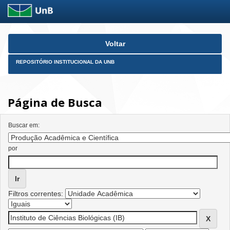
Skip
Voltar
navigation
REPOSITÓRIO INSTITUCIONAL DA UNB
Página de Busca
Buscar em:
por
Filtros correntes: