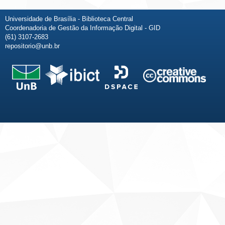
Universidade de Brasília - Biblioteca Central
Coordenadoria de Gestão da Informação Digital - GID
(61) 3107-2683
repositorio@unb.br
Fale conosco
Sobre