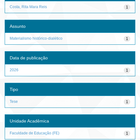
Costa, Rita Mara Reis
1
Assunto
Materialismo histórico-dialético
1
Data de publicação
2026
1
Tipo
Tese
1
Unidade Acadêmica
Faculdade de Educação (FE)
1