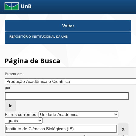
Skip
Voltar
navigation
REPOSITÓRIO INSTITUCIONAL DA UNB
Página de Busca
Buscar em:
por
Filtros correntes: