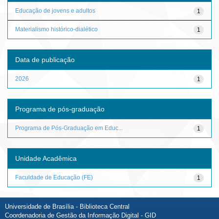
Educação de jovens e adultos
1
Materialismo histórico-dialético
1
Data de publicação
2026
1
Programa de pós-graduação
Programa de Pós-Graduação em Educ...
1
Unidade Acadêmica
Faculdade de Educação (FE)
1
Universidade de Brasília - Biblioteca Central
Coordenadoria de Gestão da Informação Digital - GID