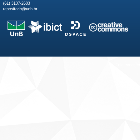
(61) 3107-2683
repositorio@unb.br
Fale conosco
Sobre