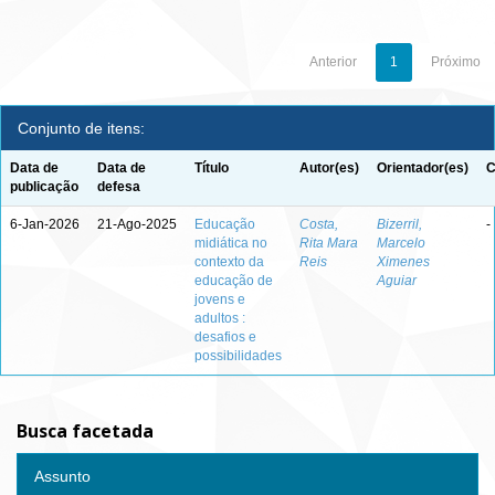
Anterior
1
Próximo
Conjunto de itens:
Data de
Data de
Título
Autor(es)
Orientador(es)
C
publicação
defesa
6-Jan-2026
21-Ago-2025
Educação
Costa,
Bizerril,
-
midiática no
Rita Mara
Marcelo
contexto da
Reis
Ximenes
educação de
Aguiar
jovens e
adultos :
desafios e
possibilidades
Busca facetada
Assunto