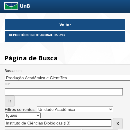
Skip
Voltar
navigation
REPOSITÓRIO INSTITUCIONAL DA UNB
Página de Busca
Buscar em:
por
Filtros correntes: