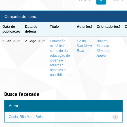
Conjunto de itens:
Data de
Data de
Título
Autor(es)
Orientador(es)
C
publicação
defesa
6-Jan-2026
21-Ago-2025
Educação
Costa,
Bizerril,
-
midiática no
Rita Mara
Marcelo
contexto da
Reis
Ximenes
educação de
Aguiar
jovens e
adultos :
desafios e
possibilidades
Busca facetada
Autor
Costa, Rita Mara Reis
1