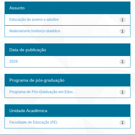
Assunto
Educação de jovens e adultos
1
Materialismo histórico-dialético
1
Data de publicação
2026
1
Programa de pós-graduação
Programa de Pós-Graduação em Educ...
1
Unidade Acadêmica
Faculdade de Educação (FE)
1