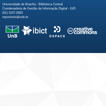
Universidade de Brasília - Biblioteca Central
Coordenadoria de Gestão da Informação Digital - GID
(61) 3107-2683
repositorio@unb.br
Fale conosco
Sobre