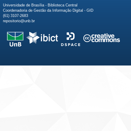
Universidade de Brasília - Biblioteca Central
Coordenadoria de Gestão da Informação Digital - GID
(61) 3107-2683
repositorio@unb.br
Fale conosco
Sobre