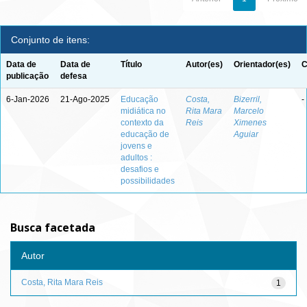
Conjunto de itens:
Data de
Data de
Título
Autor(es)
Orientador(es)
C
publicação
defesa
6-Jan-2026
21-Ago-2025
Educação
Costa,
Bizerril,
-
midiática no
Rita Mara
Marcelo
contexto da
Reis
Ximenes
educação de
Aguiar
jovens e
adultos :
desafios e
possibilidades
Busca facetada
Autor
Costa, Rita Mara Reis
1