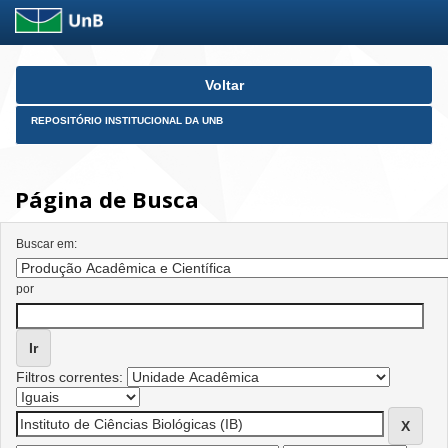
Skip
Voltar
navigation
REPOSITÓRIO INSTITUCIONAL DA UNB
Página de Busca
Buscar em:
por
Filtros correntes: