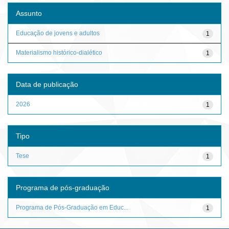
Assunto
Educação de jovens e adultos
1
Materialismo histórico-dialético
1
Data de publicação
2026
1
Tipo
Tese
1
Programa de pós-graduação
Programa de Pós-Graduação em Educ...
1