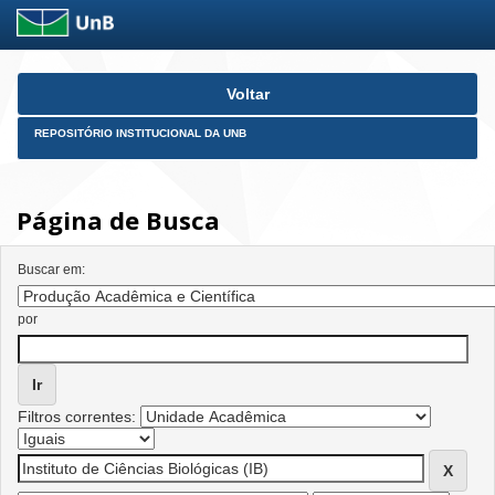
Skip
Voltar
navigation
REPOSITÓRIO INSTITUCIONAL DA UNB
Página de Busca
Buscar em:
por
Filtros correntes: