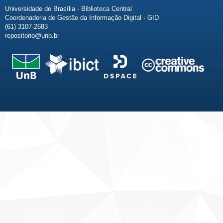
Universidade de Brasília - Biblioteca Central
Coordenadoria de Gestão da Informação Digital - GID
(61) 3107-2683
repositorio@unb.br
Fale conosco
Sobre