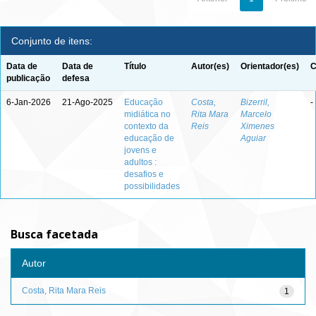
Conjunto de itens:
Data de
Data de
Título
Autor(es)
Orientador(es)
C
publicação
defesa
6-Jan-2026
21-Ago-2025
Educação
Costa,
Bizerril,
-
midiática no
Rita Mara
Marcelo
contexto da
Reis
Ximenes
educação de
Aguiar
jovens e
adultos :
desafios e
possibilidades
Busca facetada
Autor
Costa, Rita Mara Reis
1