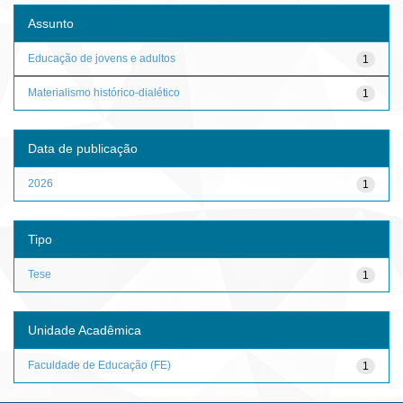
Assunto
Educação de jovens e adultos
1
Materialismo histórico-dialético
1
Data de publicação
2026
1
Tipo
Tese
1
Unidade Acadêmica
Faculdade de Educação (FE)
1