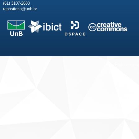
(61) 3107-2683
repositorio@unb.br
Fale conosco
Sobre