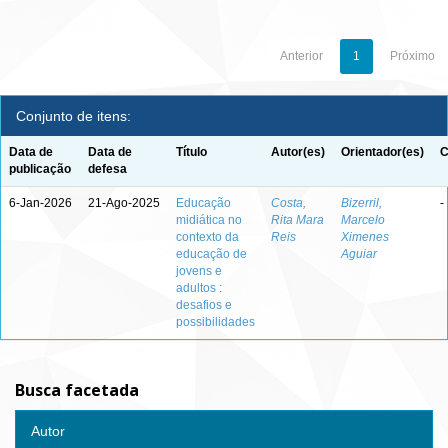
Anterior
1
Próximo
Conjunto de itens:
Data de
Data de
Título
Autor(es)
Orientador(es)
C
publicação
defesa
6-Jan-2026
21-Ago-2025
Educação
Costa,
Bizerril,
-
midiática no
Rita Mara
Marcelo
contexto da
Reis
Ximenes
educação de
Aguiar
jovens e
adultos :
desafios e
possibilidades
Busca facetada
Autor