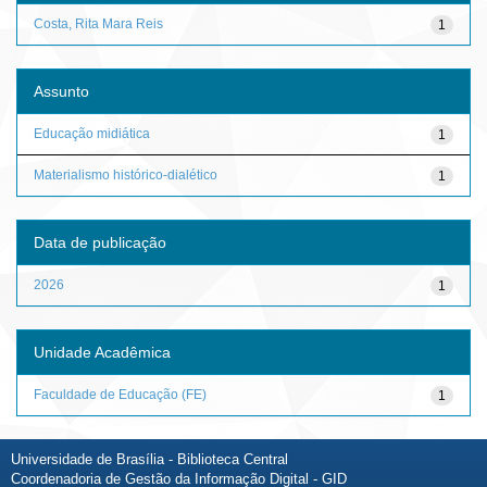
Costa, Rita Mara Reis
1
Assunto
Educação midiática
1
Materialismo histórico-dialético
1
Data de publicação
2026
1
Unidade Acadêmica
Faculdade de Educação (FE)
1
Universidade de Brasília - Biblioteca Central
Coordenadoria de Gestão da Informação Digital - GID