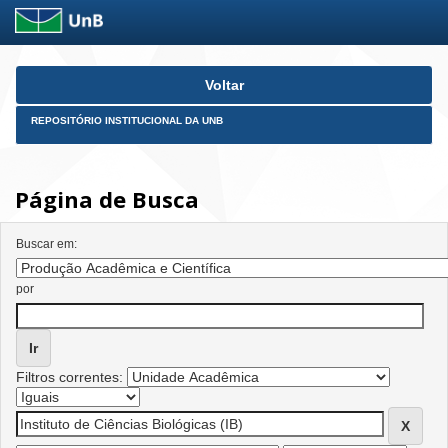
Skip
Voltar
navigation
REPOSITÓRIO INSTITUCIONAL DA UNB
Página de Busca
Buscar em:
por
Filtros correntes: