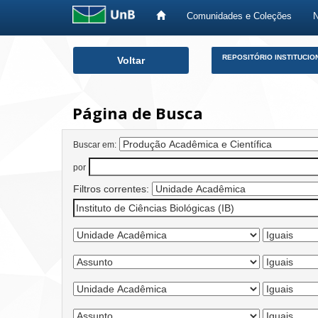
Comunidades e Coleções
Skip
REPOSITÓRIO INSTITUCIO
Voltar
navigation
Página de Busca
Buscar em:
por
Filtros correntes: