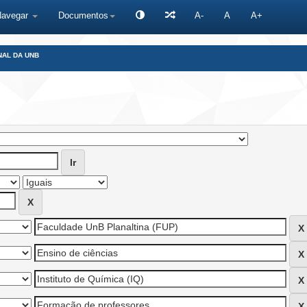
Navegar
Documentos
A-
A
A+
NAL DA UNB