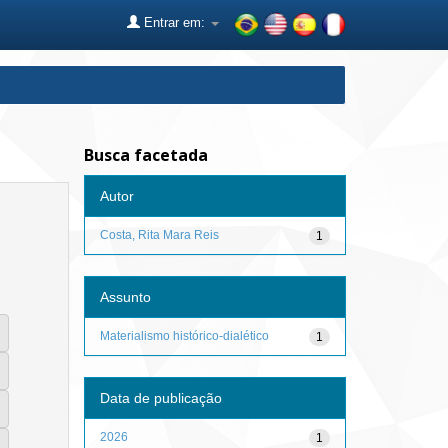
Entrar em:
Busca facetada
Autor
Costa, Rita Mara Reis
1
Assunto
Materialismo histórico-dialético
1
Data de publicação
2026
1