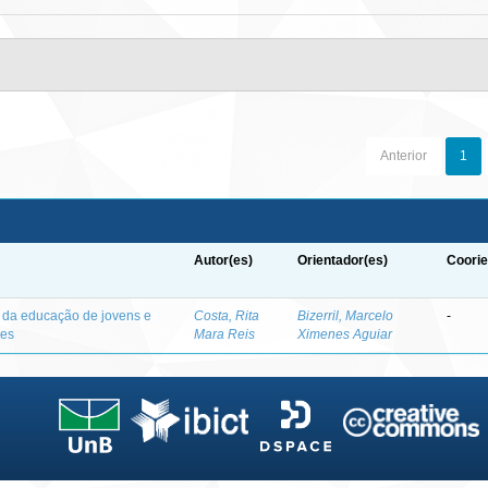
Anterior
1
Autor(es)
Orientador(es)
Coorie
o da educação de jovens e
Costa, Rita
Bizerril, Marcelo
-
des
Mara Reis
Ximenes Aguiar