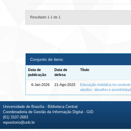
Resultado 1-1 de 1.
Conjunto de itens:
Data de
Data de
Título
publicação
defesa
6-Jan-2026
21-Ago-2025
Educação midiática no context
adultos : desafios e possibilida
Universidade de Brasília - Biblioteca Central
Coordenadoria de Gestão da Informação Digital - GID
(61) 3107-2683
repositorio@unb.br