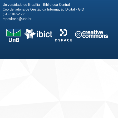
Universidade de Brasília - Biblioteca Central
Coordenadoria de Gestão da Informação Digital - GID
(61) 3107-2683
repositorio@unb.br
Fale conosco
Sobre