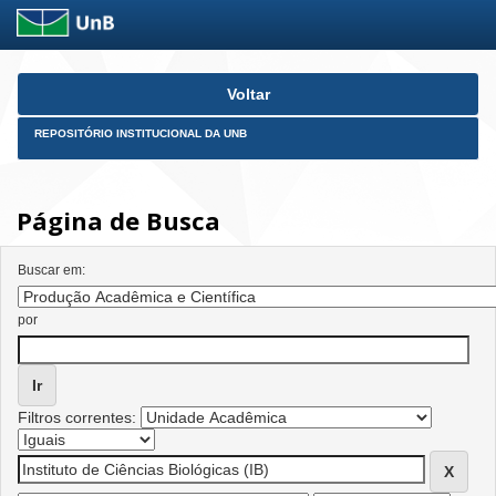
Skip
Voltar
navigation
REPOSITÓRIO INSTITUCIONAL DA UNB
Página de Busca
Buscar em:
por
Filtros correntes: