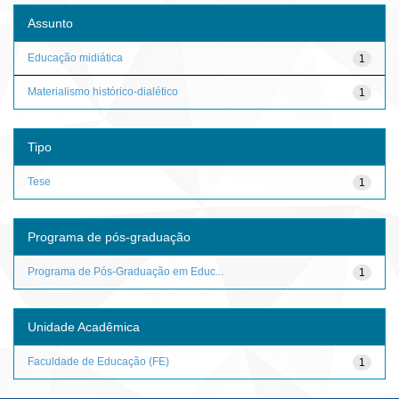
Assunto
Educação midiática
1
Materialismo histórico-dialético
1
Tipo
Tese
1
Programa de pós-graduação
Programa de Pós-Graduação em Educ...
1
Unidade Acadêmica
Faculdade de Educação (FE)
1