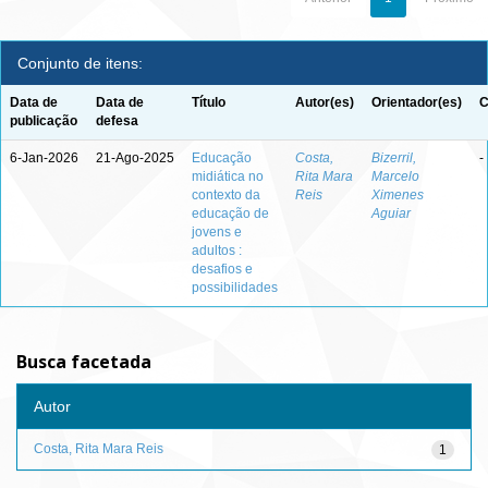
Conjunto de itens:
Data de
Data de
Título
Autor(es)
Orientador(es)
C
publicação
defesa
6-Jan-2026
21-Ago-2025
Educação
Costa,
Bizerril,
-
midiática no
Rita Mara
Marcelo
contexto da
Reis
Ximenes
educação de
Aguiar
jovens e
adultos :
desafios e
possibilidades
Busca facetada
Autor
Costa, Rita Mara Reis
1