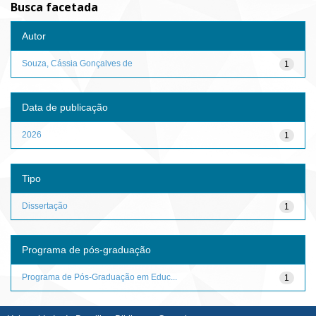
Busca facetada
Autor
Souza, Cássia Gonçalves de
1
Data de publicação
2026
1
Tipo
Dissertação
1
Programa de pós-graduação
Programa de Pós-Graduação em Educ...
1