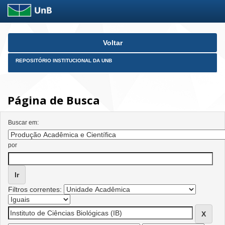
Skip
Voltar
navigation
REPOSITÓRIO INSTITUCIONAL DA UNB
Página de Busca
Buscar em:
por
Filtros correntes: