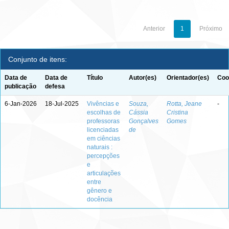
Anterior
1
Próximo
Conjunto de itens:
Data de
Data de
Título
Autor(es)
Orientador(es)
Coo
publicação
defesa
6-Jan-2026
18-Jul-2025
Vivências e
Souza,
Rotta, Jeane
-
escolhas de
Cássia
Cristina
professoras
Gonçalves
Gomes
licenciadas
de
em ciências
naturais :
percepções
e
articulações
entre
gênero e
docência