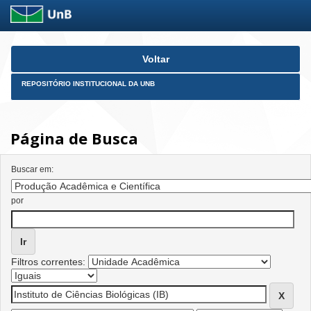
Skip
Voltar
navigation
REPOSITÓRIO INSTITUCIONAL DA UNB
Página de Busca
Buscar em:
por
Filtros correntes: