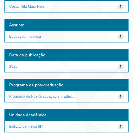
Costa, Rita Mara Reis
1
Assunto
Educação midiática
1
Data de publicação
2026
1
Programa de pós-graduação
Programa de Pós-Graduação em Educ...
1
Unidade Acadêmica
Instituto de Física (IF)
1