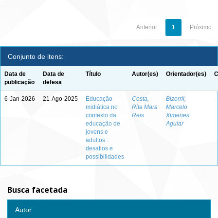
Anterior
1
Próximo
Conjunto de itens:
Data de
Data de
Título
Autor(es)
Orientador(es)
C
publicação
defesa
6-Jan-2026
21-Ago-2025
Educação
Costa,
Bizerril,
-
midiática no
Rita Mara
Marcelo
contexto da
Reis
Ximenes
educação de
Aguiar
jovens e
adultos :
desafios e
possibilidades
Busca facetada
Autor