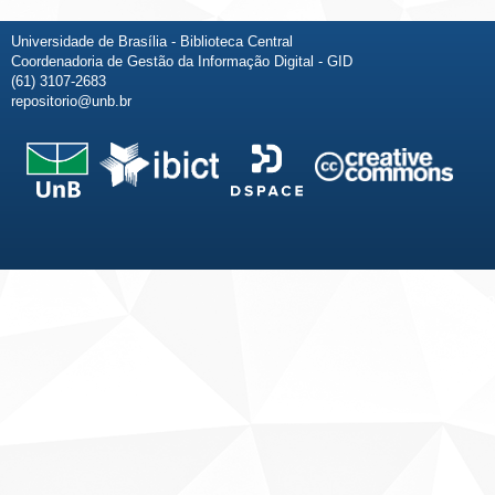
Universidade de Brasília - Biblioteca Central
Coordenadoria de Gestão da Informação Digital - GID
(61) 3107-2683
repositorio@unb.br
Fale conosco
Sobre