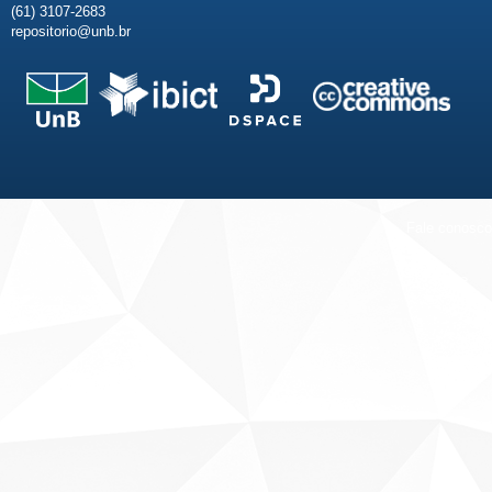
(61) 3107-2683
repositorio@unb.br
Fale conosco
Sobre