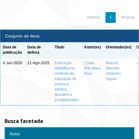
Anterior
1
Próximo
Conjunto de itens:
Data de
Data de
Título
Autor(es)
Orientador(es)
C
publicação
defesa
6-Jan-2026
21-Ago-2025
Educação
Costa,
Bizerril,
-
midiática no
Rita Mara
Marcelo
contexto da
Reis
Ximenes
educação de
Aguiar
jovens e
adultos :
desafios e
possibilidades
Busca facetada
Autor