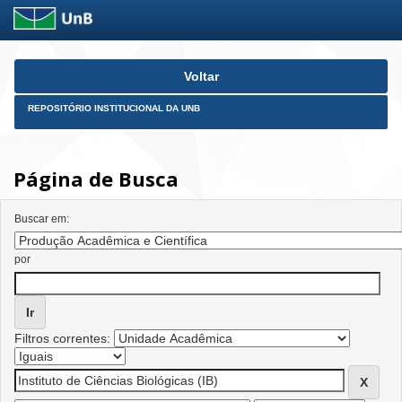
Skip
Voltar
navigation
REPOSITÓRIO INSTITUCIONAL DA UNB
Página de Busca
Buscar em:
por
Filtros correntes: