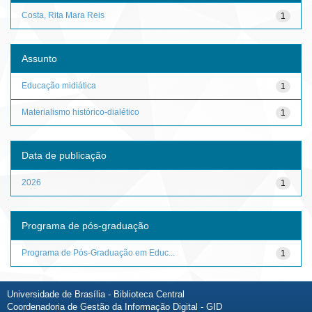
Costa, Rita Mara Reis
1
Assunto
Educação midiática
1
Materialismo histórico-dialético
1
Data de publicação
2026
1
Programa de pós-graduação
Programa de Pós-Graduação em Educ...
1
Universidade de Brasília - Biblioteca Central
Coordenadoria de Gestão da Informação Digital - GID