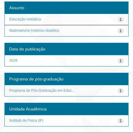
Assunto
Educação midiática
1
Materialismo histórico-dialético
1
Data de publicação
2026
1
Programa de pós-graduação
Programa de Pós-Graduação em Educ...
1
Unidade Acadêmica
Instituto de Física (IF)
1