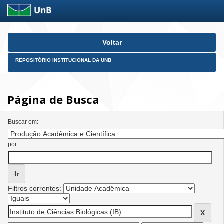
Skip
Voltar
navigation
REPOSITÓRIO INSTITUCIONAL DA UNB
Página de Busca
Buscar em:
por
Filtros correntes: