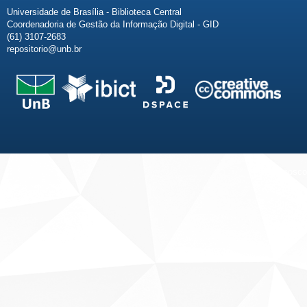
Universidade de Brasília - Biblioteca Central
Coordenadoria de Gestão da Informação Digital - GID
(61) 3107-2683
repositorio@unb.br
Fale conosco
Sobre