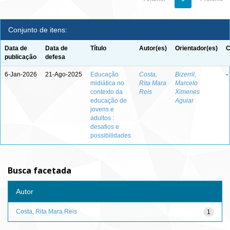
Conjunto de itens:
Data de
Data de
Título
Autor(es)
Orientador(es)
C
publicação
defesa
6-Jan-2026
21-Ago-2025
Educação
Costa,
Bizerril,
-
midiática no
Rita Mara
Marcelo
contexto da
Reis
Ximenes
educação de
Aguiar
jovens e
adultos :
desafios e
possibilidades
Busca facetada
Autor
Costa, Rita Mara Reis
1