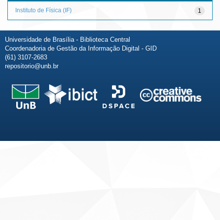
Instituto de Física (IF)
1
Universidade de Brasília - Biblioteca Central
Coordenadoria de Gestão da Informação Digital - GID
(61) 3107-2683
repositorio@unb.br
Fale conosco
Sobre