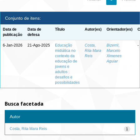
Conjunto de itens:
Data de
Data de
Título
Autor(es)
Orientador(es)
C
publicação
defesa
6-Jan-2026
21-Ago-2025
Educação
Costa,
Bizerril,
-
midiática no
Rita Mara
Marcelo
contexto da
Reis
Ximenes
educação de
Aguiar
jovens e
adultos :
desafios e
possibilidades
Busca facetada
Autor
Costa, Rita Mara Reis
1