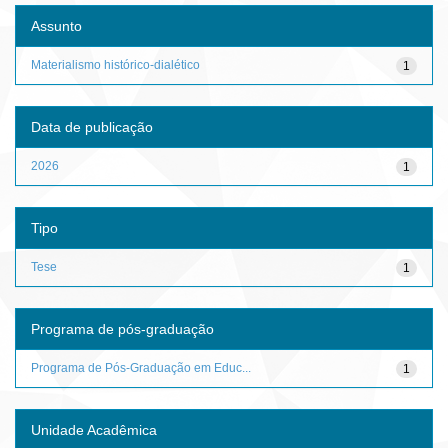
Assunto
Materialismo histórico-dialético
1
Data de publicação
2026
1
Tipo
Tese
1
Programa de pós-graduação
Programa de Pós-Graduação em Educ...
1
Unidade Acadêmica