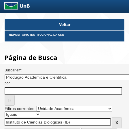
Skip
Voltar
navigation
REPOSITÓRIO INSTITUCIONAL DA UNB
Página de Busca
Buscar em:
por
Filtros correntes: