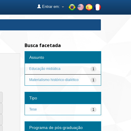
Entrar em:
Busca facetada
Assunto
Educação midiática
1
Materialismo histórico-dialético
1
Tipo
Tese
1
Programa de pós-graduação