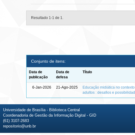
Resultado 1-1 de 1.
Conjunto de itens:
Data de
Data de
Título
publicação
defesa
6-Jan-2026
21-Ago-2025
Educação midiática no context
adultos : desafios e possibilida
Universidade de Brasília - Biblioteca Central
Coordenadoria de Gestão da Informação Digital - GID
(61) 3107-2683
repositorio@unb.br