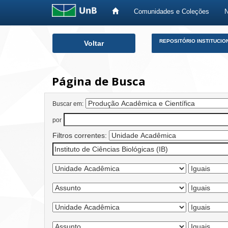
Comunidades e Coleções
Skip
REPOSITÓRIO INSTITUCIO
Voltar
navigation
Página de Busca
Buscar em:
por
Filtros correntes: