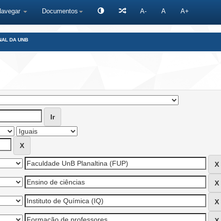
Navegar
Documentos
A-
A
A+
NAL DA UNB