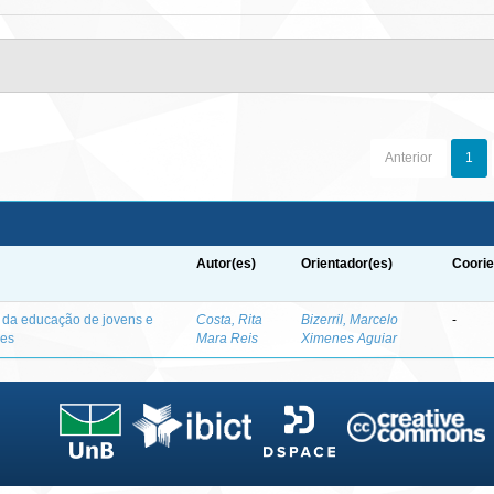
Anterior
1
Autor(es)
Orientador(es)
Coorie
o da educação de jovens e
Costa, Rita
Bizerril, Marcelo
-
des
Mara Reis
Ximenes Aguiar