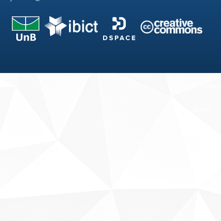
Fale conosco
Sobre