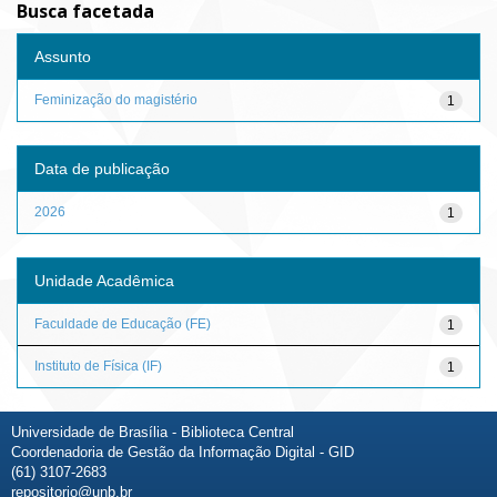
Busca facetada
Assunto
Feminização do magistério
1
Data de publicação
2026
1
Unidade Acadêmica
Faculdade de Educação (FE)
1
Instituto de Física (IF)
1
Universidade de Brasília - Biblioteca Central
Coordenadoria de Gestão da Informação Digital - GID
(61) 3107-2683
repositorio@unb.br