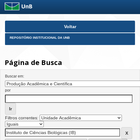
Skip
Voltar
navigation
REPOSITÓRIO INSTITUCIONAL DA UNB
Página de Busca
Buscar em:
por
Filtros correntes: