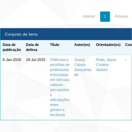
Anterior
1
Próximo
Conjunto de itens:
Data de
Data de
Título
Autor(es)
Orientador(es)
Coo
publicação
defesa
6-Jan-2026
18-Jul-2025
Vivências e
Souza,
Rotta, Jeane
-
escolhas de
Cássia
Cristina
professoras
Gonçalves
Gomes
licenciadas
de
em ciências
naturais :
percepções
e
articulações
entre
gênero e
docência