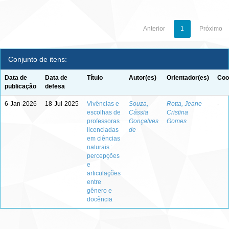
Anterior
1
Próximo
Conjunto de itens:
Data de
Data de
Título
Autor(es)
Orientador(es)
Coo
publicação
defesa
6-Jan-2026
18-Jul-2025
Vivências e
Souza,
Rotta, Jeane
-
escolhas de
Cássia
Cristina
professoras
Gonçalves
Gomes
licenciadas
de
em ciências
naturais :
percepções
e
articulações
entre
gênero e
docência