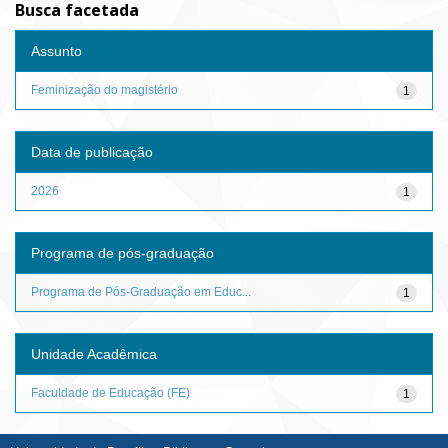
Busca facetada
Assunto
Feminização do magistério
1
Data de publicação
2026
1
Programa de pós-graduação
Programa de Pós-Graduação em Educ...
1
Unidade Acadêmica
Faculdade de Educação (FE)
1