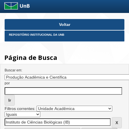
Skip
Voltar
navigation
REPOSITÓRIO INSTITUCIONAL DA UNB
Página de Busca
Buscar em:
por
Filtros correntes: