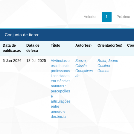
Anterior
1
Próximo
Conjunto de itens:
Data de
Data de
Título
Autor(es)
Orientador(es)
Coo
publicação
defesa
6-Jan-2026
18-Jul-2025
Vivências e
Souza,
Rotta, Jeane
-
escolhas de
Cássia
Cristina
professoras
Gonçalves
Gomes
licenciadas
de
em ciências
naturais :
percepções
e
articulações
entre
gênero e
docência