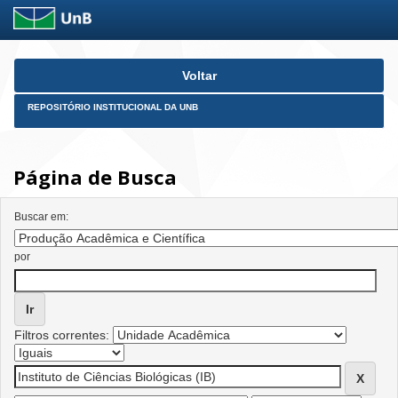
Skip
Voltar
navigation
REPOSITÓRIO INSTITUCIONAL DA UNB
Página de Busca
Buscar em:
por
Filtros correntes: