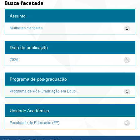
Busca facetada
Assunto
Mulheres cientistas
1
Data de publicação
2026
1
Programa de pós-graduação
Programa de Pós-Graduação em Educ...
1
Unidade Acadêmica
Faculdade de Educação (FE)
1