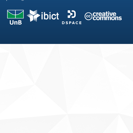
Fale conosco
Sobre