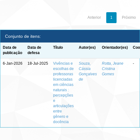
Anterior
1
Próximo
Conjunto de itens:
Data de
Data de
Título
Autor(es)
Orientador(es)
Coo
publicação
defesa
6-Jan-2026
18-Jul-2025
Vivências e
Souza,
Rotta, Jeane
-
escolhas de
Cássia
Cristina
professoras
Gonçalves
Gomes
licenciadas
de
em ciências
naturais :
percepções
e
articulações
entre
gênero e
docência