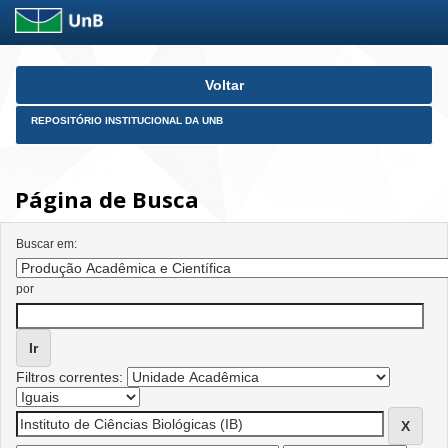
Skip
Voltar
navigation
REPOSITÓRIO INSTITUCIONAL DA UNB
Página de Busca
Buscar em:
por
Filtros correntes: