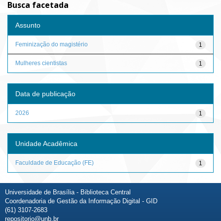
Busca facetada
Assunto
Feminização do magistério
1
Mulheres cientistas
1
Data de publicação
2026
1
Unidade Acadêmica
Faculdade de Educação (FE)
1
Universidade de Brasília - Biblioteca Central
Coordenadoria de Gestão da Informação Digital - GID
(61) 3107-2683
repositorio@unb.br