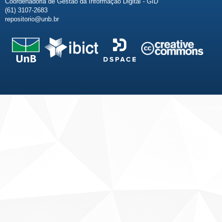
Coordenadoria de Gestão da Informação Digital - GID
(61) 3107-2683
repositorio@unb.br
Fale conosco
Sobre