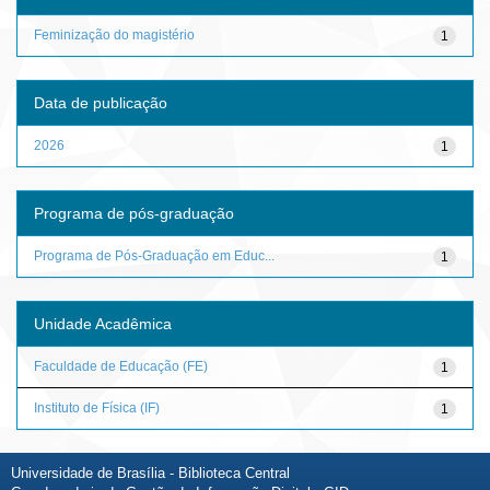
Feminização do magistério
1
Data de publicação
2026
1
Programa de pós-graduação
Programa de Pós-Graduação em Educ...
1
Unidade Acadêmica
Faculdade de Educação (FE)
1
Instituto de Física (IF)
1
Universidade de Brasília - Biblioteca Central