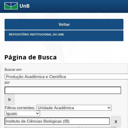
Skip
Voltar
navigation
REPOSITÓRIO INSTITUCIONAL DA UNB
Página de Busca
Buscar em:
por
Filtros correntes: