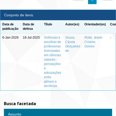
Conjunto de itens:
Data de
Data de
Título
Autor(es)
Orientador(es)
Coo
publicação
defesa
6-Jan-2026
18-Jul-2025
Vivências e
Souza,
Rotta, Jeane
-
escolhas de
Cássia
Cristina
professoras
Gonçalves
Gomes
licenciadas
de
em ciências
naturais :
percepções
e
articulações
entre
gênero e
docência
Busca facetada
Assunto