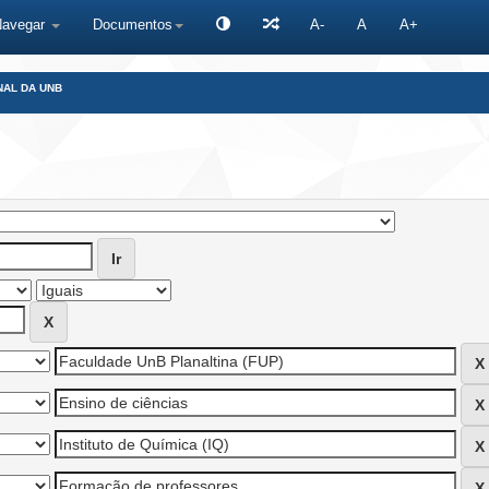
Navegar
Documentos
A-
A
A+
NAL DA UNB