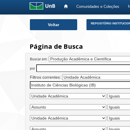
Comunidades e Coleções
Skip
REPOSITÓRIO INSTITUCIO
Voltar
navigation
Página de Busca
Buscar em:
por
Filtros correntes: