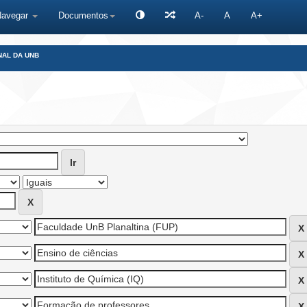
Navegar
Documentos
A-
A
A+
NAL DA UNB