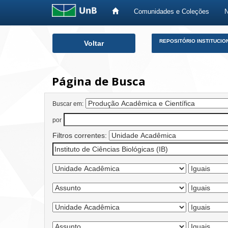
Comunidades e Coleções
Skip
REPOSITÓRIO INSTITUCIO
Voltar
navigation
Página de Busca
Buscar em:
por
Filtros correntes: