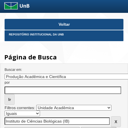
Skip
Voltar
navigation
REPOSITÓRIO INSTITUCIONAL DA UNB
Página de Busca
Buscar em:
por
Filtros correntes: