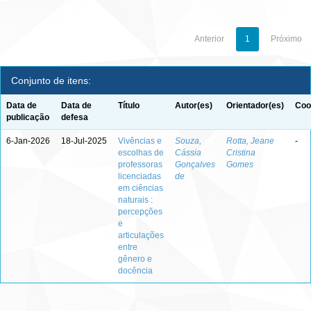
Anterior
1
Próximo
Conjunto de itens:
Data de
Data de
Título
Autor(es)
Orientador(es)
Coo
publicação
defesa
6-Jan-2026
18-Jul-2025
Vivências e
Souza,
Rotta, Jeane
-
escolhas de
Cássia
Cristina
professoras
Gonçalves
Gomes
licenciadas
de
em ciências
naturais :
percepções
e
articulações
entre
gênero e
docência