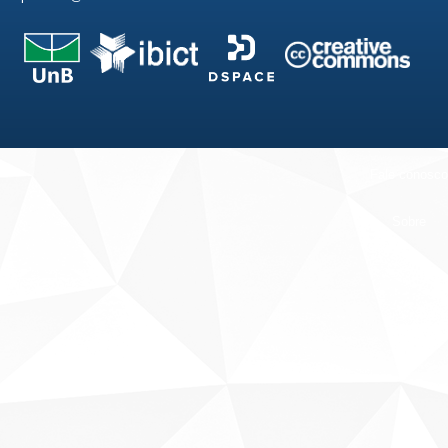
Fale conosco
Sobre