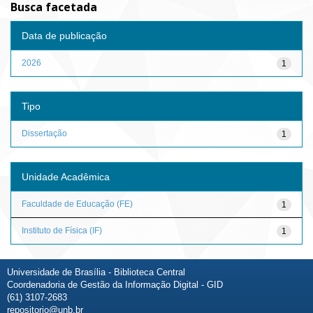
Busca facetada
Data de publicação
2026
1
Tipo
Dissertação
1
Unidade Acadêmica
Faculdade de Educação (FE)
1
Instituto de Física (IF)
1
Universidade de Brasília - Biblioteca Central
Coordenadoria de Gestão da Informação Digital - GID
(61) 3107-2683
repositorio@unb.br