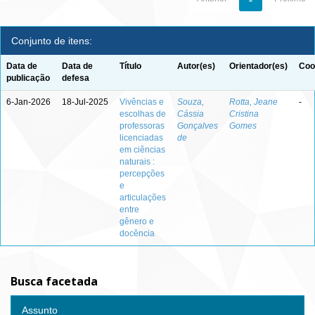
Conjunto de itens:
Data de
Data de
Título
Autor(es)
Orientador(es)
Coo
publicação
defesa
6-Jan-2026
18-Jul-2025
Vivências e
Souza,
Rotta, Jeane
-
escolhas de
Cássia
Cristina
professoras
Gonçalves
Gomes
licenciadas
de
em ciências
naturais :
percepções
e
articulações
entre
gênero e
docência
Busca facetada
Assunto