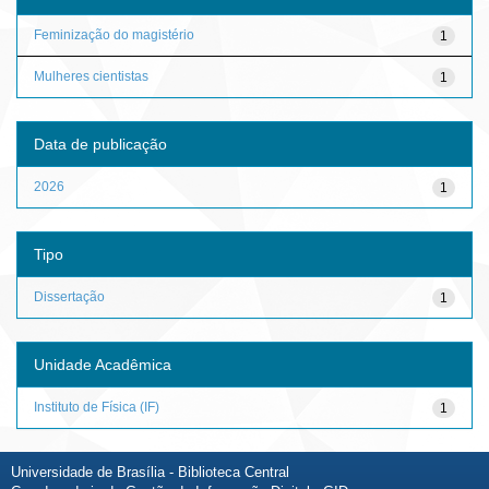
Feminização do magistério
1
Mulheres cientistas
1
Data de publicação
2026
1
Tipo
Dissertação
1
Unidade Acadêmica
Instituto de Física (IF)
1
Universidade de Brasília - Biblioteca Central