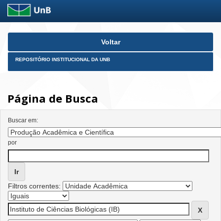
Skip
Voltar
navigation
REPOSITÓRIO INSTITUCIONAL DA UNB
Página de Busca
Buscar em:
por
Filtros correntes: