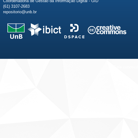
Coordenadoria de Gestão da Informação Digital - GID
(61) 3107-2683
repositorio@unb.br
Fale conosco
Sobre