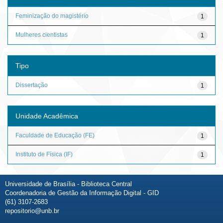
Feminização do magistério
1
Mulheres cientistas
1
Tipo
Dissertação
1
Unidade Acadêmica
Faculdade de Educação (FE)
1
Instituto de Física (IF)
1
Universidade de Brasília - Biblioteca Central
Coordenadoria de Gestão da Informação Digital - GID
(61) 3107-2683
repositorio@unb.br