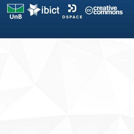
Fale conosco
Sobre