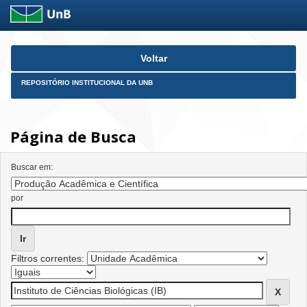
Skip
Voltar
navigation
REPOSITÓRIO INSTITUCIONAL DA UNB
Página de Busca
Buscar em:
por
Filtros correntes: