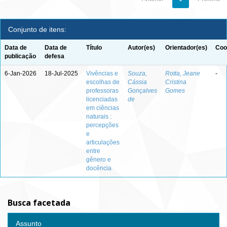
Conjunto de itens:
Data de
Data de
Título
Autor(es)
Orientador(es)
Coo
publicação
defesa
6-Jan-2026
18-Jul-2025
Vivências e
Souza,
Rotta, Jeane
-
escolhas de
Cássia
Cristina
professoras
Gonçalves
Gomes
licenciadas
de
em ciências
naturais :
percepções
e
articulações
entre
gênero e
docência
Busca facetada
Assunto