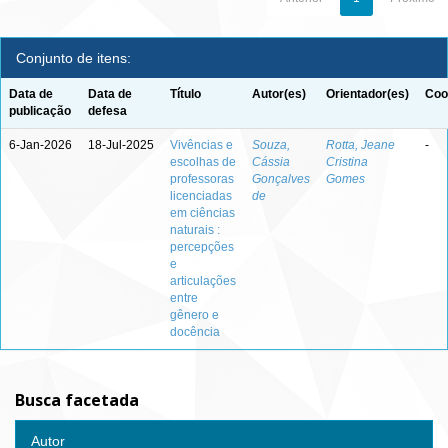
Conjunto de itens:
Data de
Data de
Título
Autor(es)
Orientador(es)
Coo
publicação
defesa
6-Jan-2026
18-Jul-2025
Vivências e
Souza,
Rotta, Jeane
-
escolhas de
Cássia
Cristina
professoras
Gonçalves
Gomes
licenciadas
de
em ciências
naturais :
percepções
e
articulações
entre
gênero e
docência
Busca facetada
Autor