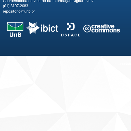
Coordenadoria de Gestão da Informação Digital - GID
(61) 3107-2683
repositorio@unb.br
Fale conosco
Sobre