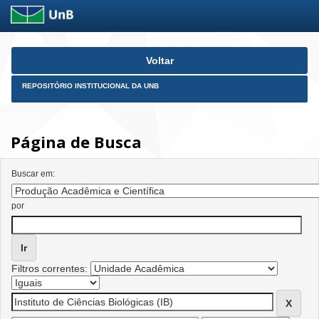
Skip
Voltar
navigation
REPOSITÓRIO INSTITUCIONAL DA UNB
Página de Busca
Buscar em:
por
Filtros correntes: