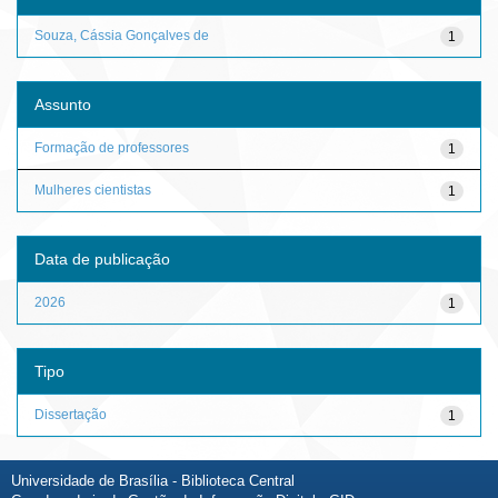
Souza, Cássia Gonçalves de
1
Assunto
Formação de professores
1
Mulheres cientistas
1
Data de publicação
2026
1
Tipo
Dissertação
1
Universidade de Brasília - Biblioteca Central