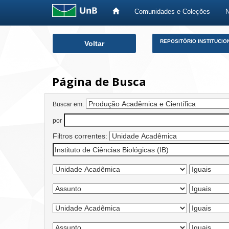
Comunidades e Coleções
Skip
REPOSITÓRIO INSTITUCIO
Voltar
navigation
Página de Busca
Buscar em:
por
Filtros correntes: