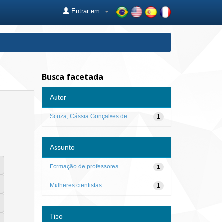
Entrar em:
Busca facetada
Autor
Souza, Cássia Gonçalves de
1
Assunto
Formação de professores
1
Mulheres cientistas
1
Tipo