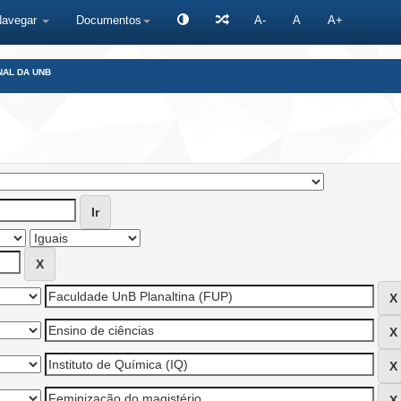
Navegar
Documentos
A-
A
A+
NAL DA UNB