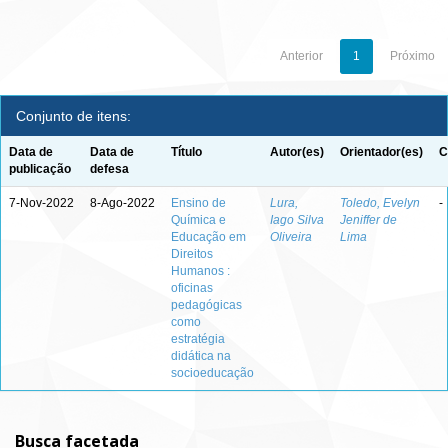
Anterior
1
Próximo
Conjunto de itens:
Data de
Data de
Título
Autor(es)
Orientador(es)
C
publicação
defesa
7-Nov-2022
8-Ago-2022
Ensino de
Lura,
Toledo, Evelyn
-
Química e
Iago Silva
Jeniffer de
Educação em
Oliveira
Lima
Direitos
Humanos :
oficinas
pedagógicas
como
estratégia
didática na
socioeducação
Busca facetada