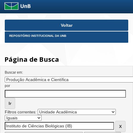
Skip
Voltar
navigation
REPOSITÓRIO INSTITUCIONAL DA UNB
Página de Busca
Buscar em:
por
Filtros correntes: