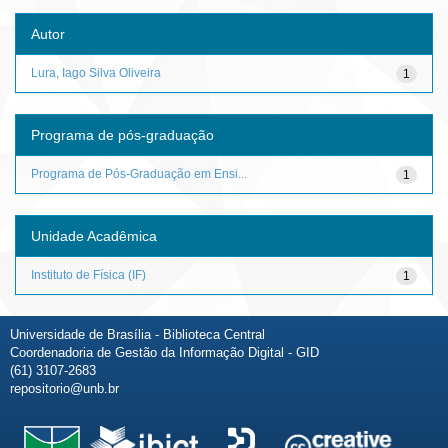
Autor
Lura, Iago Silva Oliveira
1
Programa de pós-graduação
Programa de Pós-Graduação em Ensi...
1
Unidade Acadêmica
Instituto de Física (IF)
1
Universidade de Brasília - Biblioteca Central
Coordenadoria de Gestão da Informação Digital - GID
(61) 3107-2683
repositorio@unb.br