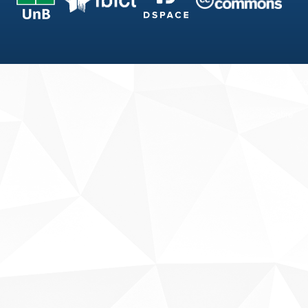
Fale conosco
Sobre