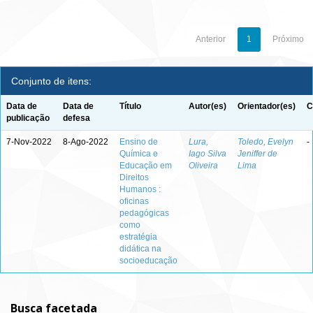
Anterior
1
Próximo
Conjunto de itens:
Data de
Data de
Título
Autor(es)
Orientador(es)
C
publicação
defesa
7-Nov-2022
8-Ago-2022
Ensino de
Lura,
Toledo, Evelyn
-
Química e
Iago Silva
Jeniffer de
Educação em
Oliveira
Lima
Direitos
Humanos :
oficinas
pedagógicas
como
estratégia
didática na
socioeducação
Busca facetada