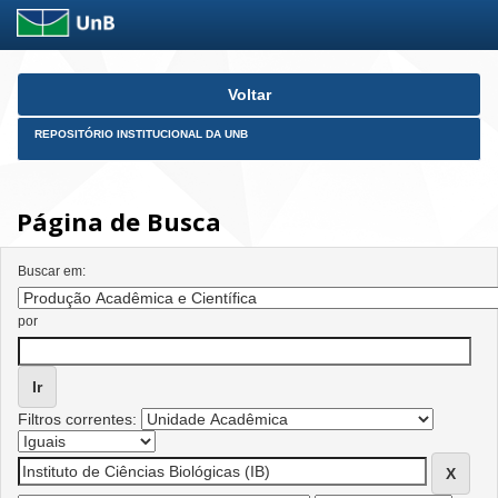
Skip
Voltar
navigation
REPOSITÓRIO INSTITUCIONAL DA UNB
Página de Busca
Buscar em:
por
Filtros correntes: