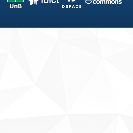
Fale conosco
Sobre