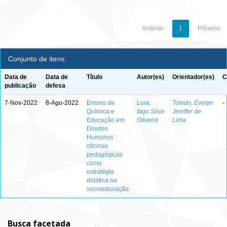
Anterior
1
Próximo
Conjunto de itens:
Data de
Data de
Título
Autor(es)
Orientador(es)
C
publicação
defesa
7-Nov-2022
8-Ago-2022
Ensino de
Lura,
Toledo, Evelyn
-
Química e
Iago Silva
Jeniffer de
Educação em
Oliveira
Lima
Direitos
Humanos :
oficinas
pedagógicas
como
estratégia
didática na
socioeducação
Busca facetada