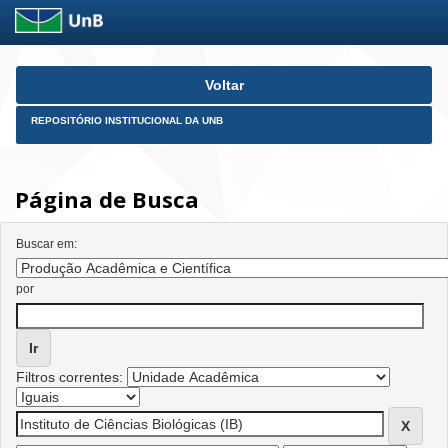
Skip
Voltar
navigation
REPOSITÓRIO INSTITUCIONAL DA UNB
Página de Busca
Buscar em:
por
Filtros correntes: