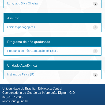
Lura, Iago Silva Oliveira
1
Assunto
Oficinas pedagógicas
1
Programa de pós-graduação
Programa de Pós-Graduação em Ensi...
1
Unidade Acadêmica
Instituto de Física (IF)
1
Universidade de Brasília - Biblioteca Central
Coordenadoria de Gestão da Informação Digital - GID
(61) 3107-2683
repositorio@unb.br