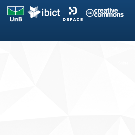
Fale conosco
Sobre