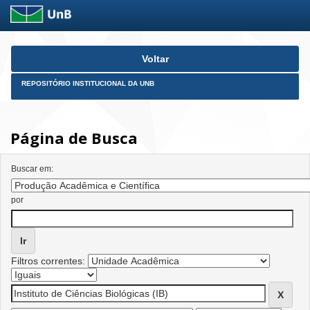
Skip
Voltar
navigation
REPOSITÓRIO INSTITUCIONAL DA UNB
Página de Busca
Buscar em:
por
Filtros correntes: