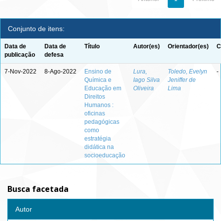
Conjunto de itens:
Data de
Data de
Título
Autor(es)
Orientador(es)
C
publicação
defesa
7-Nov-2022
8-Ago-2022
Ensino de
Lura,
Toledo, Evelyn
-
Química e
Iago Silva
Jeniffer de
Educação em
Oliveira
Lima
Direitos
Humanos :
oficinas
pedagógicas
como
estratégia
didática na
socioeducação
Busca facetada
Autor