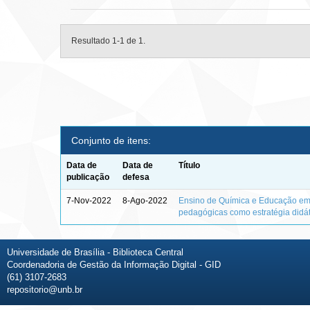
Resultado 1-1 de 1.
Conjunto de itens:
Data de
Data de
Título
publicação
defesa
7-Nov-2022
8-Ago-2022
Ensino de Química e Educação em 
pedagógicas como estratégia didá
Universidade de Brasília - Biblioteca Central
Coordenadoria de Gestão da Informação Digital - GID
(61) 3107-2683
repositorio@unb.br