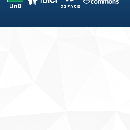
Fale conosco
Sobre