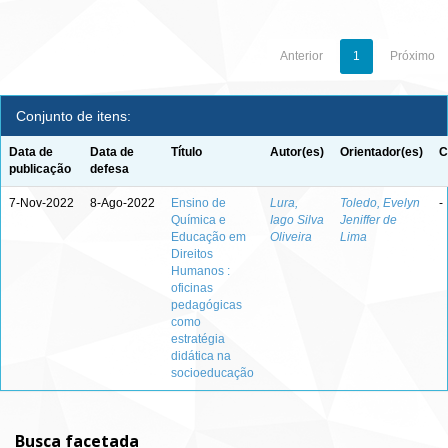
Anterior
1
Próximo
Conjunto de itens:
Data de
Data de
Título
Autor(es)
Orientador(es)
C
publicação
defesa
7-Nov-2022
8-Ago-2022
Ensino de
Lura,
Toledo, Evelyn
-
Química e
Iago Silva
Jeniffer de
Educação em
Oliveira
Lima
Direitos
Humanos :
oficinas
pedagógicas
como
estratégia
didática na
socioeducação
Busca facetada