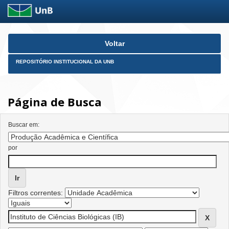
Skip
Voltar
navigation
REPOSITÓRIO INSTITUCIONAL DA UNB
Página de Busca
Buscar em:
por
Filtros correntes: