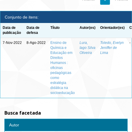
Conjunto de itens:
Data de
Data de
Título
Autor(es)
Orientador(es)
C
publicação
defesa
7-Nov-2022
8-Ago-2022
Ensino de
Lura,
Toledo, Evelyn
-
Química e
Iago Silva
Jeniffer de
Educação em
Oliveira
Lima
Direitos
Humanos :
oficinas
pedagógicas
como
estratégia
didática na
socioeducação
Busca facetada
Autor