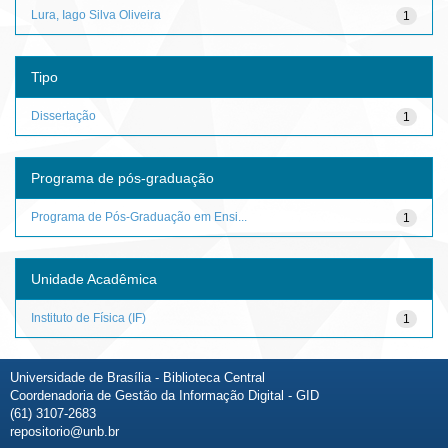
Lura, Iago Silva Oliveira
1
Tipo
Dissertação
1
Programa de pós-graduação
Programa de Pós-Graduação em Ensi...
1
Unidade Acadêmica
Instituto de Física (IF)
1
Universidade de Brasília - Biblioteca Central
Coordenadoria de Gestão da Informação Digital - GID
(61) 3107-2683
repositorio@unb.br