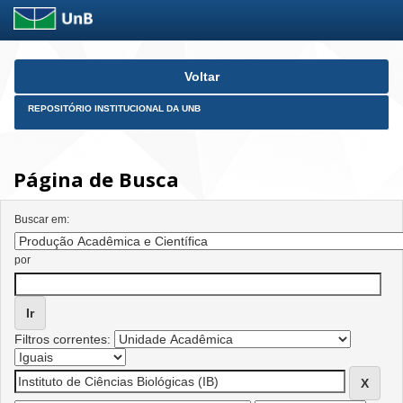
Skip
Voltar
navigation
REPOSITÓRIO INSTITUCIONAL DA UNB
Página de Busca
Buscar em:
por
Filtros correntes: