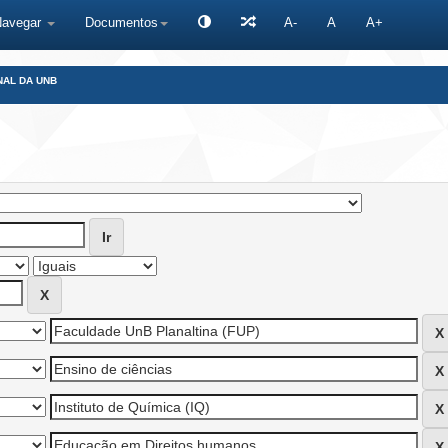
Navegar
Documentos
A-
A
A+
NAL DA UNB