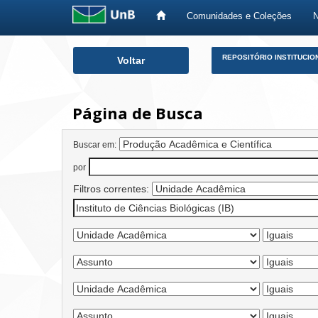
Comunidades e Coleções
Skip
REPOSITÓRIO INSTITUCIO
Voltar
navigation
Página de Busca
Buscar em:
por
Filtros correntes: