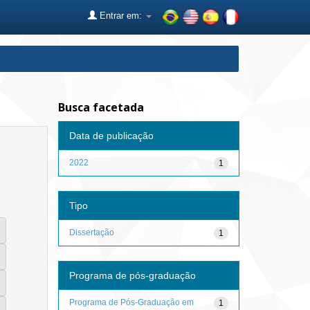
Entrar em:
Busca facetada
Data de publicação
2022
1
Tipo
Dissertação
1
Programa de pós-graduação
Programa de Pós-Graduação em
1