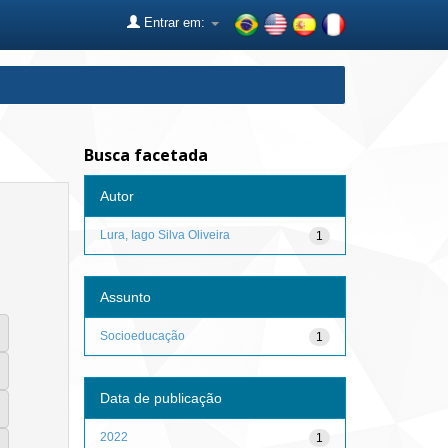
Entrar em:
Busca facetada
Autor
Lura, Iago Silva Oliveira
1
Assunto
Socioeducação
1
Data de publicação
2022
1