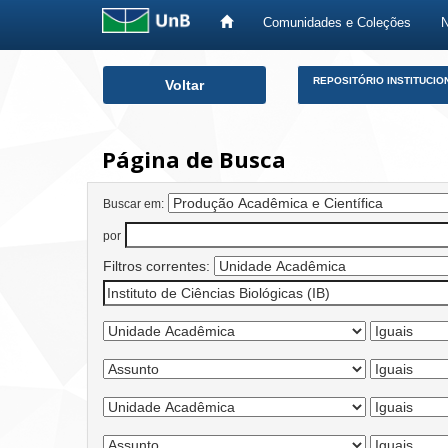
Comunidades e Coleções
Skip
REPOSITÓRIO INSTITUCIO
Voltar
navigation
Página de Busca
Buscar em:
por
Filtros correntes: