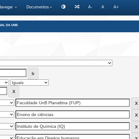
Navegar
Documentos
A-
A
A+
NAL DA UNB