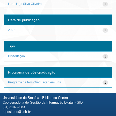
Lura, Iago Silva Oliveira
1
Data de publicação
2022
1
Tipo
Dissertação
1
Programa de pós-graduação
Programa de Pós-Graduação em Ensi...
1
Universidade de Brasília - Biblioteca Central
Coordenadoria de Gestão da Informação Digital - GID
(61) 3107-2683
repositorio@unb.br