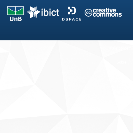
Fale conosco
Sobre