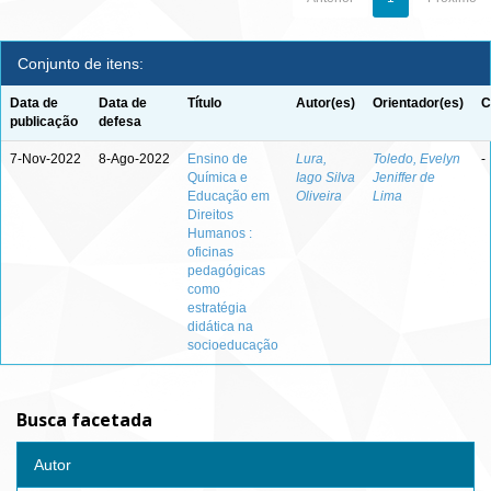
Conjunto de itens:
Data de
Data de
Título
Autor(es)
Orientador(es)
C
publicação
defesa
7-Nov-2022
8-Ago-2022
Ensino de
Lura,
Toledo, Evelyn
-
Química e
Iago Silva
Jeniffer de
Educação em
Oliveira
Lima
Direitos
Humanos :
oficinas
pedagógicas
como
estratégia
didática na
socioeducação
Busca facetada
Autor