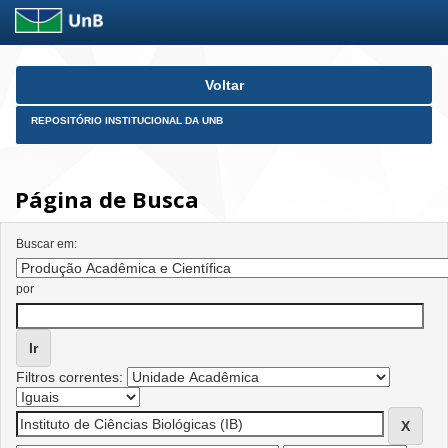
Skip
Voltar
navigation
REPOSITÓRIO INSTITUCIONAL DA UNB
Página de Busca
Buscar em:
por
Filtros correntes: