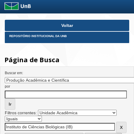
Skip
Voltar
navigation
REPOSITÓRIO INSTITUCIONAL DA UNB
Página de Busca
Buscar em:
por
Filtros correntes: