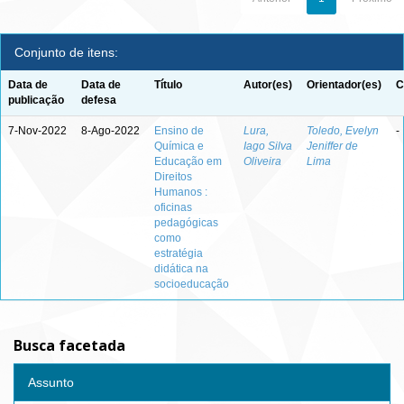
Conjunto de itens:
Data de
Data de
Título
Autor(es)
Orientador(es)
C
publicação
defesa
7-Nov-2022
8-Ago-2022
Ensino de
Lura,
Toledo, Evelyn
-
Química e
Iago Silva
Jeniffer de
Educação em
Oliveira
Lima
Direitos
Humanos :
oficinas
pedagógicas
como
estratégia
didática na
socioeducação
Busca facetada
Assunto