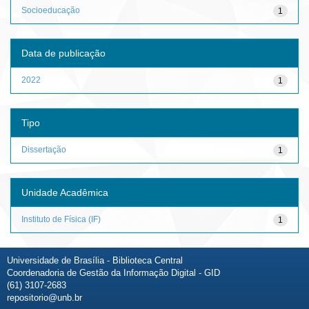
Socioeducação
1
Data de publicação
2022
1
Tipo
Dissertação
1
Unidade Acadêmica
Instituto de Física (IF)
1
Universidade de Brasília - Biblioteca Central
Coordenadoria de Gestão da Informação Digital - GID
(61) 3107-2683
repositorio@unb.br