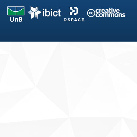
Fale conosco
Sobre