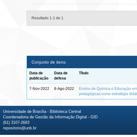
Resultado 1-1 de 1.
Conjunto de itens:
Data de
Data de
Título
publicação
defesa
7-Nov-2022
8-Ago-2022
Ensino de Química e Educação em 
pedagógicas como estratégia didá
Universidade de Brasília - Biblioteca Central
Coordenadoria de Gestão da Informação Digital - GID
(61) 3107-2683
repositorio@unb.br