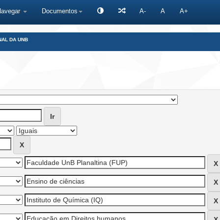
Navegar
Documentos
A-
A
A+
NAL DA UNB