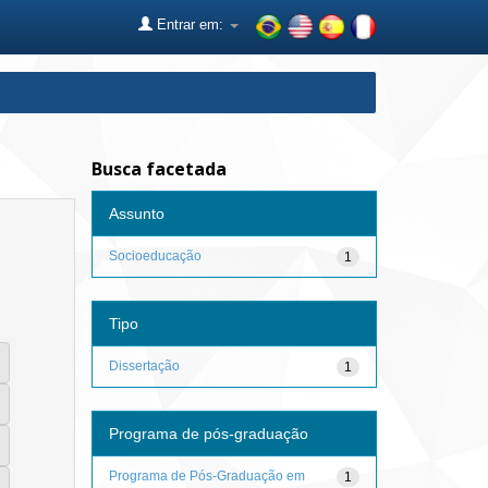
Entrar em:
Busca facetada
Assunto
Socioeducação
1
Tipo
Dissertação
1
Programa de pós-graduação
Programa de Pós-Graduação em
1