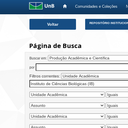
Comunidades e Coleções
Skip
REPOSITÓRIO INSTITUCIO
Voltar
navigation
Página de Busca
Buscar em:
por
Filtros correntes: