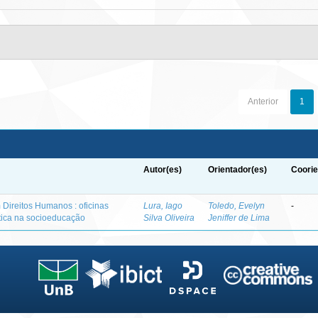
Anterior
1
Autor(es)
Orientador(es)
Coorie
Direitos Humanos : oficinas
Lura, Iago
Toledo, Evelyn
-
tica na socioeducação
Silva Oliveira
Jeniffer de Lima