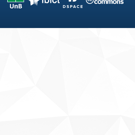
Fale conosco
Sobre