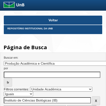
Skip
Voltar
navigation
REPOSITÓRIO INSTITUCIONAL DA UNB
Página de Busca
Buscar em:
por
Filtros correntes: