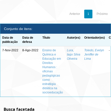
Anterior
1
Próximo
Conjunto de itens:
Data de
Data de
Título
Autor(es)
Orientador(es)
C
publicação
defesa
7-Nov-2022
8-Ago-2022
Ensino de
Lura,
Toledo, Evelyn
-
Química e
Iago Silva
Jeniffer de
Educação em
Oliveira
Lima
Direitos
Humanos :
oficinas
pedagógicas
como
estratégia
didática na
socioeducação
Busca facetada