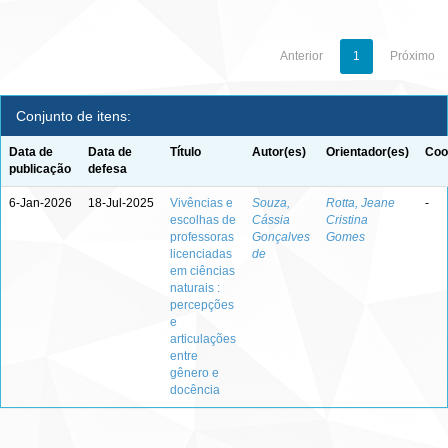
Anterior
1
Próximo
Conjunto de itens:
Data de
Data de
Título
Autor(es)
Orientador(es)
Coo
publicação
defesa
6-Jan-2026
18-Jul-2025
Vivências e
Souza,
Rotta, Jeane
-
escolhas de
Cássia
Cristina
professoras
Gonçalves
Gomes
licenciadas
de
em ciências
naturais :
percepções
e
articulações
entre
gênero e
docência