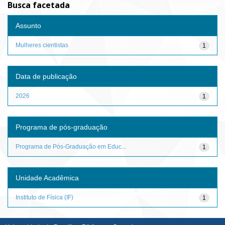
Busca facetada
Assunto
Mulheres cientistas
1
Data de publicação
2026
1
Programa de pós-graduação
Programa de Pós-Graduação em Educ...
1
Unidade Acadêmica
Instituto de Física (IF)
1