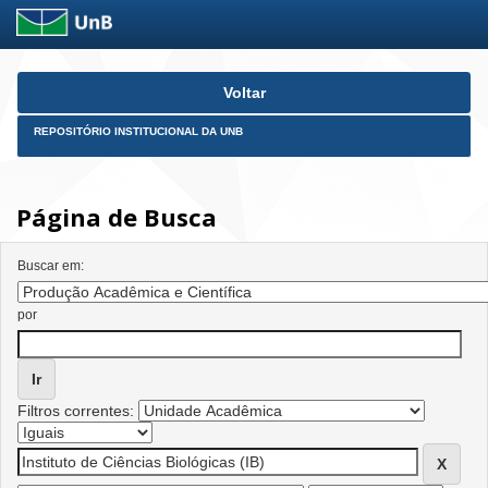
Skip
Voltar
navigation
REPOSITÓRIO INSTITUCIONAL DA UNB
Página de Busca
Buscar em:
por
Filtros correntes: