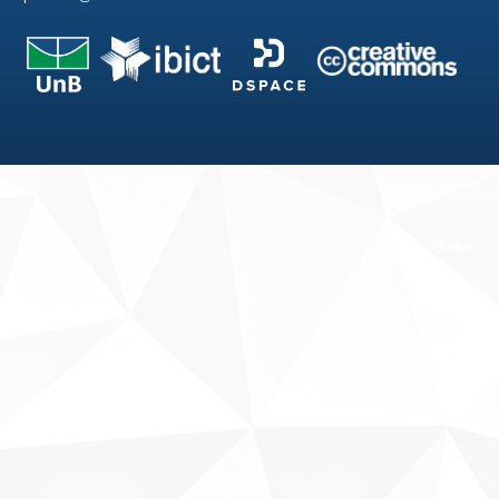
Fale conosco
Sobre