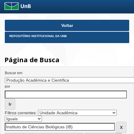
Skip
Voltar
navigation
REPOSITÓRIO INSTITUCIONAL DA UNB
Página de Busca
Buscar em:
por
Filtros correntes: