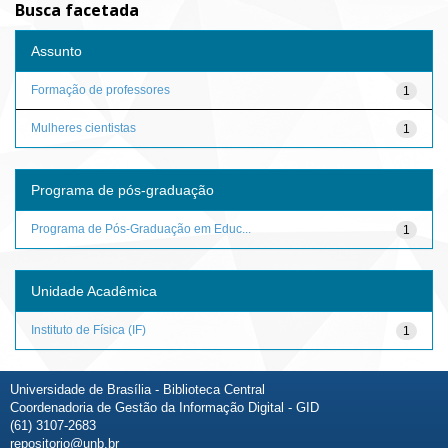
Busca facetada
Assunto
Formação de professores
1
Mulheres cientistas
1
Programa de pós-graduação
Programa de Pós-Graduação em Educ...
1
Unidade Acadêmica
Instituto de Física (IF)
1
Universidade de Brasília - Biblioteca Central
Coordenadoria de Gestão da Informação Digital - GID
(61) 3107-2683
repositorio@unb.br