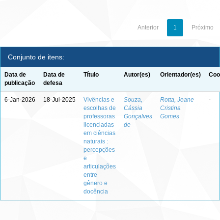
Anterior
1
Próximo
Conjunto de itens:
Data de
Data de
Título
Autor(es)
Orientador(es)
Coo
publicação
defesa
6-Jan-2026
18-Jul-2025
Vivências e
Souza,
Rotta, Jeane
-
escolhas de
Cássia
Cristina
professoras
Gonçalves
Gomes
licenciadas
de
em ciências
naturais :
percepções
e
articulações
entre
gênero e
docência