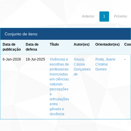
Anterior
1
Próximo
Conjunto de itens:
Data de
Data de
Título
Autor(es)
Orientador(es)
Coo
publicação
defesa
6-Jan-2026
18-Jul-2025
Vivências e
Souza,
Rotta, Jeane
-
escolhas de
Cássia
Cristina
professoras
Gonçalves
Gomes
licenciadas
de
em ciências
naturais :
percepções
e
articulações
entre
gênero e
docência