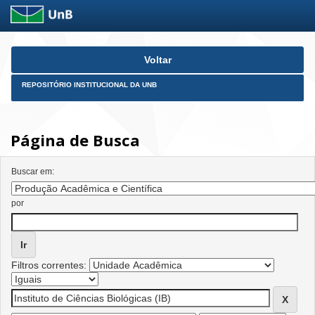
Skip
Voltar
navigation
REPOSITÓRIO INSTITUCIONAL DA UNB
Página de Busca
Buscar em:
por
Filtros correntes: