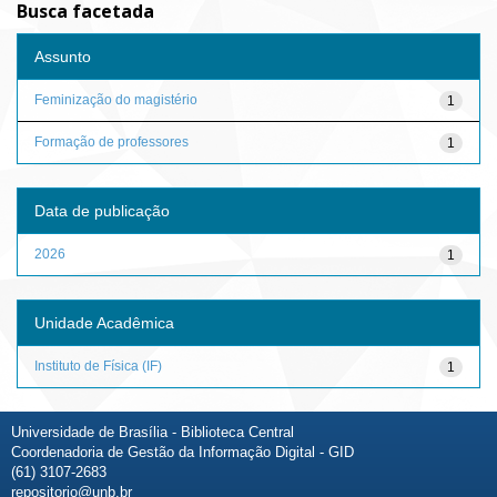
Busca facetada
Assunto
Feminização do magistério
1
Formação de professores
1
Data de publicação
2026
1
Unidade Acadêmica
Instituto de Física (IF)
1
Universidade de Brasília - Biblioteca Central
Coordenadoria de Gestão da Informação Digital - GID
(61) 3107-2683
repositorio@unb.br