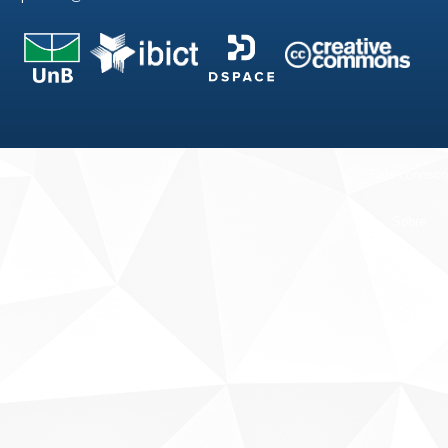
Fale conosco
Sobre