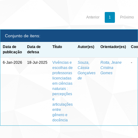
Anterior
1
Próximo
Conjunto de itens:
Data de
Data de
Título
Autor(es)
Orientador(es)
Coo
publicação
defesa
6-Jan-2026
18-Jul-2025
Vivências e
Souza,
Rotta, Jeane
-
escolhas de
Cássia
Cristina
professoras
Gonçalves
Gomes
licenciadas
de
em ciências
naturais :
percepções
e
articulações
entre
gênero e
docência