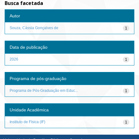
Busca facetada
Autor
Souza, Cássia Gonçalves de
1
Data de publicação
2026
1
Programa de pós-graduação
Programa de Pós-Graduação em Educ...
1
Unidade Acadêmica
Instituto de Física (IF)
1