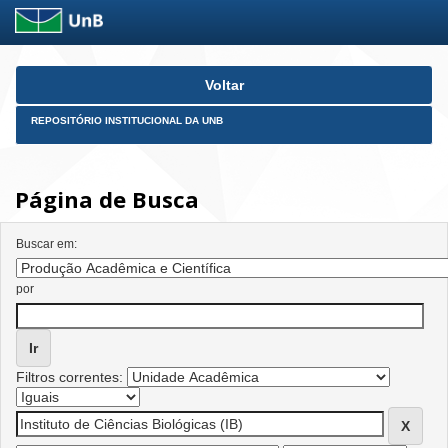
Skip
Voltar
navigation
REPOSITÓRIO INSTITUCIONAL DA UNB
Página de Busca
Buscar em:
por
Filtros correntes: