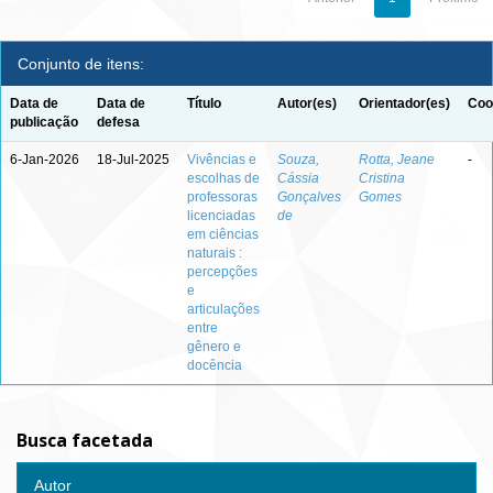
Conjunto de itens:
Data de
Data de
Título
Autor(es)
Orientador(es)
Coo
publicação
defesa
6-Jan-2026
18-Jul-2025
Vivências e
Souza,
Rotta, Jeane
-
escolhas de
Cássia
Cristina
professoras
Gonçalves
Gomes
licenciadas
de
em ciências
naturais :
percepções
e
articulações
entre
gênero e
docência
Busca facetada
Autor