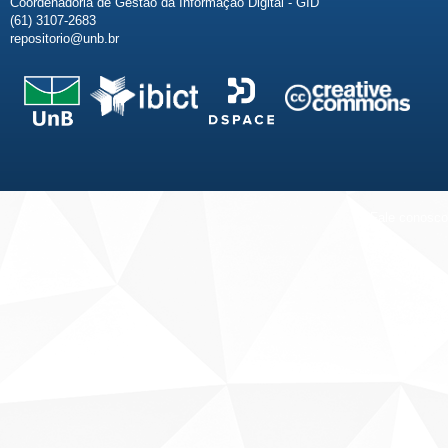
Coordenadoria de Gestão da Informação Digital - GID
(61) 3107-2683
repositorio@unb.br
Fale conosco
Sobre