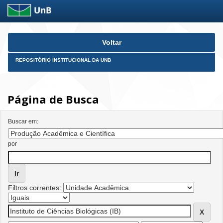
Skip
Voltar
navigation
REPOSITÓRIO INSTITUCIONAL DA UNB
Página de Busca
Buscar em:
por
Filtros correntes: