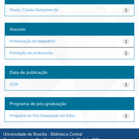
Souza, Cássia Gonçalves de
1
Assunto
Feminização do magistério
1
Formação de professores
1
Data de publicação
2026
1
Programa de pós-graduação
Programa de Pós-Graduação em Educ...
1
Universidade de Brasília - Biblioteca Central