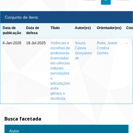
Conjunto de itens:
Data de
Data de
Título
Autor(es)
Orientador(es)
Coo
publicação
defesa
6-Jan-2026
18-Jul-2025
Vivências e
Souza,
Rotta, Jeane
-
escolhas de
Cássia
Cristina
professoras
Gonçalves
Gomes
licenciadas
de
em ciências
naturais :
percepções
e
articulações
entre
gênero e
docência
Busca facetada
Autor