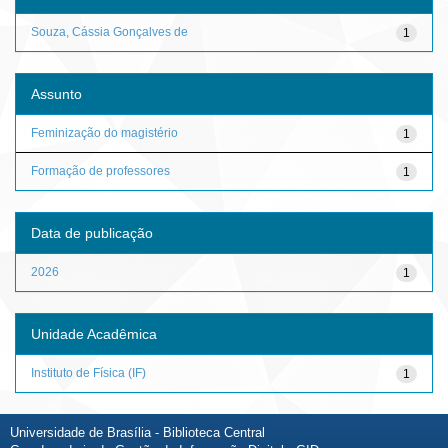
Souza, Cássia Gonçalves de
1
Assunto
Feminização do magistério
1
Formação de professores
1
Data de publicação
2026
1
Unidade Acadêmica
Instituto de Física (IF)
1
Universidade de Brasília - Biblioteca Central