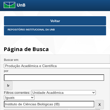
Skip
Voltar
navigation
REPOSITÓRIO INSTITUCIONAL DA UNB
Página de Busca
Buscar em:
por
Filtros correntes: