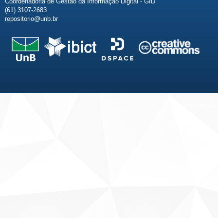
Coordenadoria de Gestão da Informação Digital - GID
(61) 3107-2683
repositorio@unb.br
Fale conosco
Sobre